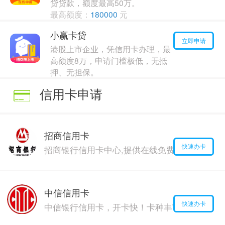
贷贷款，额度最高50万。
年利率：
2.00%
最高额度：
180000
元
年利率：
10.00%
小赢卡贷
立即申请
港股上市企业，凭信用卡办理，最
高额度8万，申请门槛极低，无抵
押、无担保。
最高额度：
90000
元
信用卡申请
年利率：
19.00%
招商信用卡
快速办卡
招商银行信用卡中心,提供在线免费办理申请信
中信信用卡
快速办卡
中信银行信用卡，开卡快！卡种丰富，包括i白