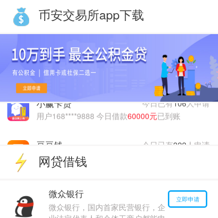
币安交易所app下载
豆豆钱
今日已有
322
人申请
用户136****7789 今日借款
190000元
已到账
小赢卡贷
今日已有
106
人申请
用户168****9888 今日借款
60000元
已到账
豆豆钱
今日已有
322
人申请
用户136****7789 今日借款
190000元
已到账
网贷借钱
小赢卡贷
今日已有
106
人申请
用户168****9888 今日借款
60000元
已到账
微众银行
立即申请
微众银行，国内首家民营银行，企
业法定代表人和个体工商户都能申