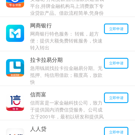
平台,持牌金融机构马上消费旗下专
业贷款产品。借款流程简单,凭身份
信息+手机号即可申请,审批通过后
网商银行
最快1分钟放款!可在额度范围内进
立即申请
网商银行特色服务： 转账，超方
行快速借款、自主提现、信用借
便：提供大额免费转账服务，快速
最高额度：
120000
元
转入转出
年利率：
19.00%
最高额度：
140000
元
拉卡拉易分期
年利率：
5.00%
立即申请
急用钱就找拉卡拉金融易分期。无
抵押、纯信用借款；额度高，放款
快
最高额度：
120000
元
信而富
年利率：
5.00%
立即申请
信而富是一家金融科技公司，致力
于提供国内消费信贷服务。公司成
立于2001年，最初以研发和提供风
险管理技术为主营业务。
人人贷
最高额度：
180000
元
立即申请