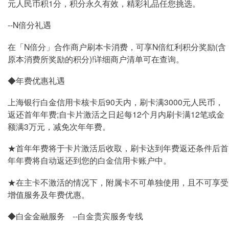
元人民币积1分，积分永久有效，精彩礼品任您挑选。
--N倍分礼遇
在「N倍分」合作商户刷本卡消费，可享N倍红利积分奖励(含
原本消费所奖励的积分)!详细商户清单可在查询。
◆年费优惠礼遇
上海银行白金信用卡核卡后90天内，刷卡满3000元人民币，
返还首年年费;自卡片激活之日起每12个月内刷卡满12笔或金
额满3万元，减免次年年费。
★首年年费将于卡片激活后收取，刷卡达到年费返还条件后首
年年费将自动返还到您的白金信用卡账户中。
★在主卡不激活的情况下，附属卡不可单独使用，且不可享受
增值服务及年费优惠。
◆白金金融服务
--白金贵宾服务专线