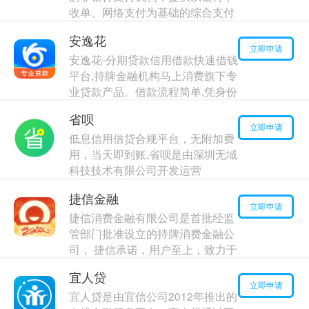
收单、网络支付为基础的综合支付
服务，支持刷卡支付/条码支付/刷
安逸花
脸支付/NFC支付/互联网支付/移动
立即申请
安逸花-分期贷款信用借款快速借钱
远程支付等多种支付方式。
平台,持牌金融机构马上消费旗下专
最高额度：
20000
元
业贷款产品。借款流程简单,凭身份
年利率：
7.00%
信息+手机号即可申请,审批通过后
省呗
最快1分钟放款!可在额度范围内进
立即申请
低息信用借贷合规平台，无附加费
行快速借款、自主提现、信用借
用，当天即到账,省呗是由深圳无域
最高额度：
130000
元
科技技术有限公司开发运营
年利率：
4.00%
最高额度：
190000
元
捷信金融
年利率：
18.00%
立即申请
捷信消费金融有限公司是首批经监
管部门批准设立的持牌消费金融公
司， 捷信承诺，用户至上，致力于
为用户提供安全、负责任的金融服
宜人贷
务
立即申请
宜人贷是由宜信公司2012年推出的
最高额度：
150000
元