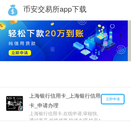
币安交易所app下载
小赢卡贷
今日已有
106
人申请
用户168****9888 今日借款
60000元
已到账
豆豆钱
今日已有
322
人申请
用户136****7789 今日借款
190000元
已到账
上海银行信用卡_上海银行信用
立即申请
卡_申请办理
上海银行信用卡,在线申请,审核快,
通过率高,价格优惠,快速办理,快至1
个月拿证