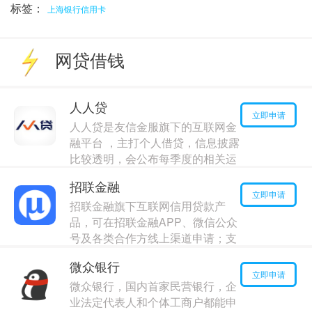
标签：
上海银行信用卡
网贷借钱
人人贷
立即申请
人人贷是友信金服旗下的互联网金
融平台 ，主打个人借贷，信息披露
比较透明，会公布每季度的相关运
营数据，方便出借人了解平台的运
招联金融
行状况，及时预测和判断风险，交
立即申请
招联金融旗下互联网信用贷款产
易资金交由中国民生银行进行存管
品，可在招联金融APP、微信公众
最高额度：
70000
元
号及各类合作方线上渠道申请；支
年利率：
11.00%
持7*24小时随时借款，实时到账
微众银行
最高额度：
130000
元
立即申请
微众银行，国内首家民营银行，企
年利率：
10.00%
业法定代表人和个体工商户都能申