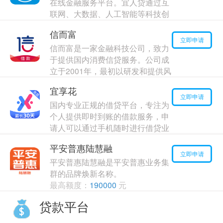
在线金融服务平台。宜人贷通过互
年利率：
6.00%
联网、大数据、人工智能等科技创
新，为中国高成长性人群提供融资
信而富
咨询服务。宜人贷产品服务包括：
立即申请
信而富是一家金融科技公司，致力
身份证借款、车主融资、房产优贷
于提供国内消费信贷服务。公司成
最高额度：
30000
元
立于2001年，最初以研发和提供风
年利率：
19.00%
险管理技术为主营业务。
宜享花
最高额度：
140000
元
立即申请
国内专业正规的借贷平台，专注为
年利率：
10.00%
个人提供即时到账的借款服务，申
请人可以通过手机随时进行借贷业
务
平安普惠陆慧融
最高额度：
20000
元
立即申请
平安普惠陆慧融是平安普惠业务集
年利率：
6.00%
群的品牌焕新名称。
最高额度：
190000
元
年利率：
10.00%
贷款平台