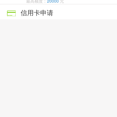
最高额度：
20000
元
年利率：
7.00%
信用卡申请
农业银行信用卡
快速办卡
金穗信用卡立足为持卡人创造新生活新体验，并
建设银行信用卡
快速办卡
建设银行信用卡,在线申请,审核快,通过率高,价格
工商银行信用卡
快速办卡
牡丹国际信用卡，牡丹贷记卡，牡丹信用卡；按