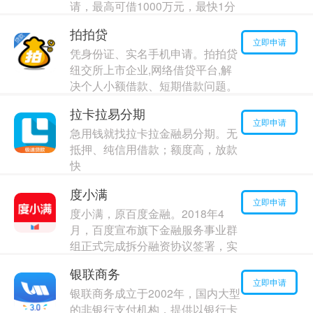
请，最高可借1000万元，最快1分
钟到账，无需抵押质押
拍拍贷
最高额度：
80000
元
立即申请
凭身份证、实名手机申请。拍拍贷
年利率：
19.00%
纽交所上市企业,网络借贷平台,解
决个人小额借款、短期借款问题。
资金银行存管,安全保障。
拉卡拉易分期
最高额度：
150000
元
立即申请
急用钱就找拉卡拉金融易分期。无
年利率：
18.00%
抵押、纯信用借款；额度高，放款
快
最高额度：
110000
元
度小满
年利率：
19.00%
立即申请
度小满，原百度金融。2018年4
月，百度宣布旗下金融服务事业群
组正式完成拆分融资协议签署，实
现独立运营
银联商务
最高额度：
80000
元
立即申请
银联商务成立于2002年，国内大型
年利率：
5.00%
的非银行支付机构，提供以银行卡