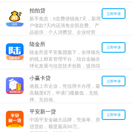
拍拍贷
立即申请
新手免息：0息费借钱免7天，新用
户借款7天内还清免全部息费。 产
品提供：个人消费贷、企业经营
贷、装修贷、出行旅游贷等
陆金所
最高额度：
20000
元
立即申请
陆金所是平安集团旗下，全球领先
年利率：
10.00%
的线上财富管理平台，结合金融全
球化发展与信息技术创新，提供综
合性金融资产交易信息及咨询相关
小赢卡贷
服务
立即申请
港股上市企业，凭信用卡办理，最
最高额度：
120000
元
高额度8万，申请门槛极低，无抵
年利率：
3.00%
押、无担保。
最高额度：
90000
元
平安新一贷
年利率：
15.00%
立即申请
中国平安金融大品牌，凭保单、房
贷贷款，额度最高50万。