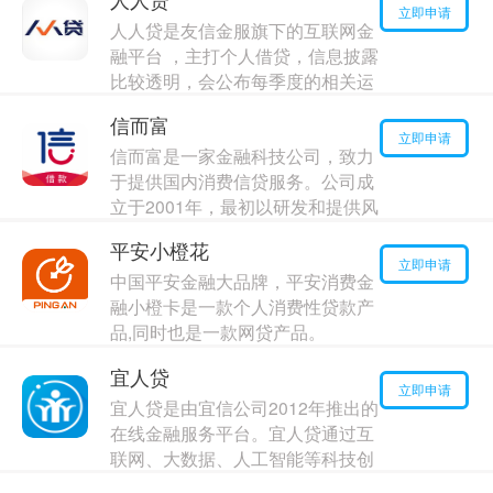
最高额度：
10000
元
立即申请
人人贷是友信金服旗下的互联网金
年利率：
15.00%
融平台 ，主打个人借贷，信息披露
比较透明，会公布每季度的相关运
营数据，方便出借人了解平台的运
信而富
行状况，及时预测和判断风险，交
立即申请
信而富是一家金融科技公司，致力
易资金交由中国民生银行进行存管
于提供国内消费信贷服务。公司成
最高额度：
120000
元
立于2001年，最初以研发和提供风
年利率：
6.00%
险管理技术为主营业务。
平安小橙花
最高额度：
170000
元
立即申请
中国平安金融大品牌，平安消费金
年利率：
1.00%
融小橙卡是一款个人消费性贷款产
品,同时也是一款网贷产品。
最高额度：
180000
元
宜人贷
年利率：
14.00%
立即申请
宜人贷是由宜信公司2012年推出的
在线金融服务平台。宜人贷通过互
联网、大数据、人工智能等科技创
新，为中国高成长性人群提供融资