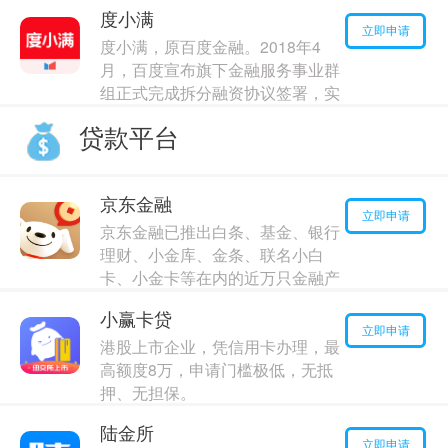
最高额度：
10000
元
度小满
年利率：
19.00%
立即申请
度小满，原百度金融。2018年4
月，百度宣布旗下金融服务事业群
组正式完成拆分融资协议签署，实
现独立运营
贷款平台
最高额度：
190000
元
年利率：
8.00%
京东金融
立即申请
京东金融已推出白条、基金、银行
理财、小金库、金条、联名小白
卡、小金卡等在内的近万只金融产
品，涵盖理财、借贷、保险，分期
小赢卡贷
四大业务板块。
立即申请
港股上市企业，凭信用卡办理，最
最高额度：
20000
元
高额度8万，申请门槛极低，无抵
年利率：
13.00%
押、无担保。
最高额度：
180000
元
陆金所
年利率：
9.00%
立即申请