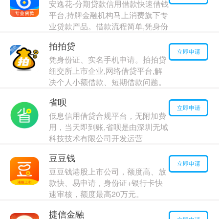
安逸花-分期贷款信用借款快速借钱
年利率：
15.00%
平台,持牌金融机构马上消费旗下专
业贷款产品。借款流程简单,凭身份
信息+手机号即可申请,审批通过后
拍拍贷
最快1分钟放款!可在额度范围内进
立即申请
凭身份证、实名手机申请。拍拍贷
行快速借款、自主提现、信用借
纽交所上市企业,网络借贷平台,解
最高额度：
50000
元
决个人小额借款、短期借款问题。
年利率：
13.00%
资金银行存管,安全保障。
省呗
最高额度：
80000
元
立即申请
低息信用借贷合规平台，无附加费
年利率：
13.00%
用，当天即到账,省呗是由深圳无域
科技技术有限公司开发运营
最高额度：
110000
元
豆豆钱
年利率：
13.00%
立即申请
豆豆钱港股上市公司，额度高、放
款快、易申请，身份证+银行卡快
速审核，额度最高20万元。
最高额度：
150000
元
捷信金融
年利率：
13.00%