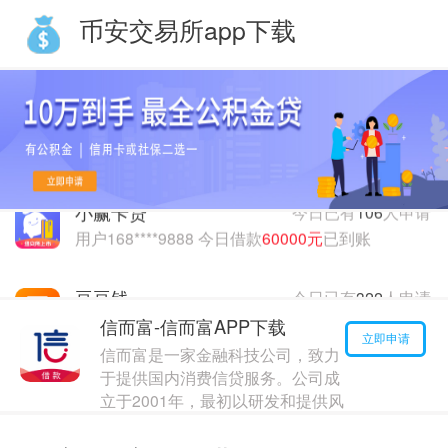
币安交易所app下载
豆豆钱
今日已有
322
人申请
用户136****7789 今日借款
190000元
已到账
小赢卡贷
今日已有
106
人申请
用户168****9888 今日借款
60000元
已到账
豆豆钱
今日已有
322
人申请
用户136****7789 今日借款
190000元
已到账
信而富-信而富APP下载
小赢卡贷
今日已有
106
人申请
立即申请
用户168****9888 今日借款
60000元
已到账
信而富是一家金融科技公司，致力
于提供国内消费信贷服务。公司成
立于2001年，最初以研发和提供风
险管理技术为主营业务。
最高额度：
80000
元