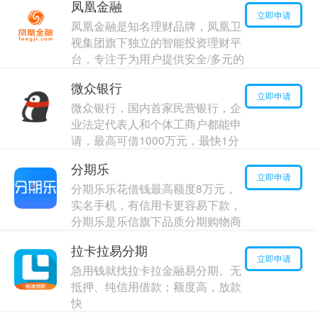
凤凰金融
咨询服务。宜人贷产品服务包括：
立即申请
凤凰金融是知名理财品牌，凤凰卫
身份证借款、车主融资、房产优贷
视集团旗下独立的智能投资理财平
最高额度：
30000
元
台，专注于为用户提供安全/多元的
年利率：
16.00%
投资理财产品和定制化的专业智能
微众银行
服务的企业
立即申请
微众银行，国内首家民营银行，企
最高额度：
30000
元
业法定代表人和个体工商户都能申
年利率：
13.00%
请，最高可借1000万元，最快1分
钟到账，无需抵押质押
分期乐
最高额度：
20000
元
立即申请
分期乐乐花借钱最高额度8万元，
年利率：
17.00%
实名手机，有信用卡更容易下款，
分期乐是乐信旗下品质分期购物商
城。
拉卡拉易分期
最高额度：
170000
元
立即申请
急用钱就找拉卡拉金融易分期。无
年利率：
3.00%
抵押、纯信用借款；额度高，放款
快