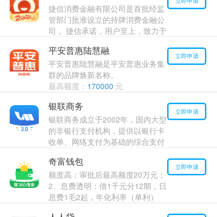
立即申请
捷信消费金融有限公司是首批经监
管部门批准设立的持牌消费金融公
司， 捷信承诺，用户至上，致力于
为用户提供安全、负责任的金融服
平安普惠陆慧融
务
立即申请
平安普惠陆慧融是平安普惠业务集
最高额度：
40000
元
群的品牌焕新名称。
年利率：
14.00%
最高额度：
170000
元
年利率：
16.00%
银联商务
立即申请
银联商务成立于2002年，国内大型
的非银行支付机构，提供以银行卡
收单、网络支付为基础的综合支付
服务，支持刷卡支付/条码支付/刷
奇富钱包
脸支付/NFC支付/互联网支付/移动
立即申请
额度高：审批后最高额度20万元；
远程支付等多种支付方式。
2、息费透明：借1千元分12期，日
最高额度：
120000
元
息费1毛2起，年化利率（单利）
年利率：
17.00%
7.2%起
人人贷