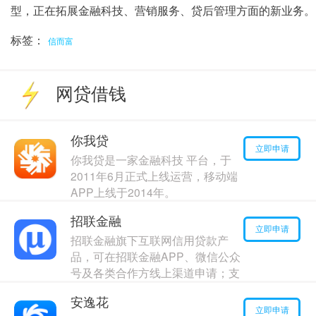
型，正在拓展金融科技、营销服务、贷后管理方面的新业务。
标签：
信而富
网贷借钱
你我贷
立即申请
你我贷是一家金融科技 平台，于
2011年6月正式上线运营，移动端
APP上线于2014年。
最高额度：
120000
元
招联金融
年利率：
17.00%
立即申请
招联金融旗下互联网信用贷款产
品，可在招联金融APP、微信公众
号及各类合作方线上渠道申请；支
持7*24小时随时借款，实时到账
安逸花
最高额度：
170000
元
立即申请