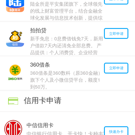
陆金所是平安集团旗下，全球领先
的线上财富管理平台，结合金融全
球化发展与信息技术创新，提供综
合性金融资产交易信息及咨询相关
拍拍贷
服务
立即申请
新手免息：0息费借钱免7天，新用
最高额度：
120000
元
户借款7天内还清免全部息费。 产
年利率：
2.00%
品提供：个人消费贷、企业经营
贷、装修贷、出行旅游贷等
360借条
最高额度：
90000
元
立即申请
360借条是360数科（原360金融）
年利率：
14.00%
旗下个人及小微信贷平台，额度1
到50万。
最高额度：
140000
元
信用卡申请
年利率：
18.00%
中信信用卡
快速办卡
中信银行信用卡，开卡快！卡种丰富，包括i白