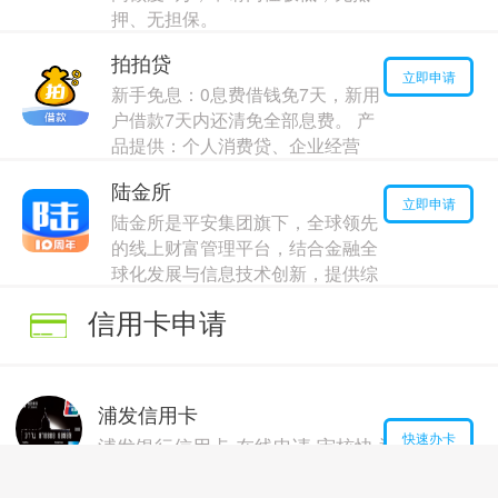
押、无担保。
最高额度：
180000
元
拍拍贷
年利率：
13.00%
立即申请
新手免息：0息费借钱免7天，新用
户借款7天内还清免全部息费。 产
品提供：个人消费贷、企业经营
贷、装修贷、出行旅游贷等
陆金所
最高额度：
30000
元
立即申请
陆金所是平安集团旗下，全球领先
年利率：
3.00%
的线上财富管理平台，结合金融全
球化发展与信息技术创新，提供综
合性金融资产交易信息及咨询相关
信用卡申请
服务
最高额度：
190000
元
年利率：
11.00%
浦发信用卡
快速办卡
浦发银行信用卡,在线申请,审核快,通过率高,价格