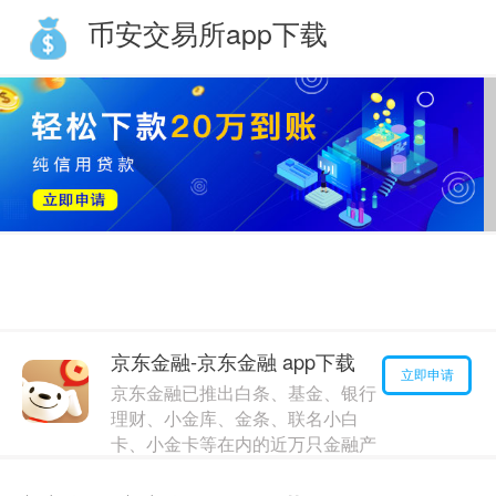
币安交易所app下载
小赢卡贷
今日已有
106
人申请
用户168****9888 今日借款
60000元
已到账
豆豆钱
今日已有
322
人申请
用户136****7789 今日借款
190000元
已到账
京东金融-京东金融 app下载
立即申请
京东金融已推出白条、基金、银行
理财、小金库、金条、联名小白
卡、小金卡等在内的近万只金融产
品，涵盖理财、借贷、保险，分期
四大业务板块。