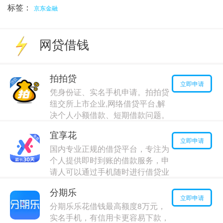
标签：
京东金融
网贷借钱
拍拍贷
立即申请
凭身份证、实名手机申请。拍拍贷
纽交所上市企业,网络借贷平台,解
决个人小额借款、短期借款问题。
资金银行存管,安全保障。
宜享花
最高额度：
100000
元
立即申请
国内专业正规的借贷平台，专注为
年利率：
7.00%
个人提供即时到账的借款服务，申
请人可以通过手机随时进行借贷业
务
分期乐
最高额度：
140000
元
立即申请
分期乐乐花借钱最高额度8万元，
年利率：
2.00%
实名手机，有信用卡更容易下款，