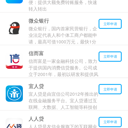
便：提供大额免费转账服务，快速
转入转出
最高额度：
110000
元
微众银行
年利率：
11.00%
立即申请
微众银行，国内首家民营银行，企
业法定代表人和个体工商户都能申
请，最高可借1000万元，最快1分
钟到账，无需抵押质押
信而富
最高额度：
10000
元
立即申请
信而富是一家金融科技公司，致力
年利率：
14.00%
于提供国内消费信贷服务。公司成
立于2001年，最初以研发和提供风
险管理技术为主营业务。
宜人贷
最高额度：
170000
元
立即申请
宜人贷是由宜信公司2012年推出的
年利率：
13.00%
在线金融服务平台。宜人贷通过互
联网、大数据、人工智能等科技创
新，为中国高成长性人群提供融资
人人贷
咨询服务。宜人贷产品服务包括：
立即申请
人人贷是友信金服旗下的互联网金
身份证借款、车主融资、房产优贷