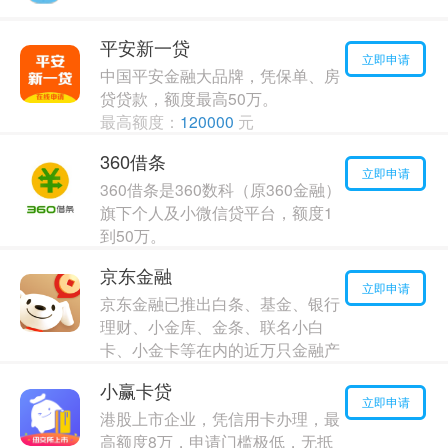
平安新一贷
立即申请
中国平安金融大品牌，凭保单、房
贷贷款，额度最高50万。
最高额度：
120000
元
年利率：
6.00%
360借条
立即申请
360借条是360数科（原360金融）
旗下个人及小微信贷平台，额度1
到50万。
最高额度：
60000
元
京东金融
年利率：
8.00%
立即申请
京东金融已推出白条、基金、银行
理财、小金库、金条、联名小白
卡、小金卡等在内的近万只金融产
品，涵盖理财、借贷、保险，分期
小赢卡贷
四大业务板块。
立即申请
港股上市企业，凭信用卡办理，最
最高额度：
70000
元
高额度8万，申请门槛极低，无抵
年利率：
6.00%