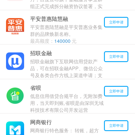
组正式完成拆分融资协议签署，实
现独立运营
平安普惠陆慧融
最高额度：
120000
元
立即申请
平安普惠陆慧融是平安普惠业务集
年利率：
15.00%
群的品牌焕新名称。
最高额度：
140000
元
年利率：
11.00%
招联金融
立即申请
招联金融旗下互联网信用贷款产
品，可在招联金融APP、微信公众
号及各类合作方线上渠道申请；支
持7*24小时随时借款，实时到账
省呗
最高额度：
30000
元
立即申请
低息信用借贷合规平台，无附加费
年利率：
13.00%
用，当天即到账,省呗是由深圳无域
科技技术有限公司开发运营
最高额度：
20000
元
网商银行
年利率：
8.00%
立即申请
网商银行特色服务： 转账，超方