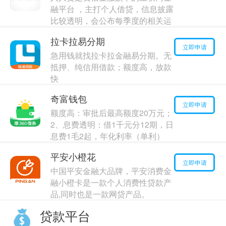
融平台 ，主打个人借贷，信息披露
最高额度：
50000
元
比较透明，会公布每季度的相关运
年利率：
2.00%
营数据，方便出借人了解平台的运
拉卡拉易分期
行状况，及时预测和判断风险，交
立即申请
急用钱就找拉卡拉金融易分期。无
易资金交由中国民生银行进行存管
抵押、纯信用借款；额度高，放款
最高额度：
170000
元
快
年利率：
16.00%
最高额度：
170000
元
奇富钱包
年利率：
7.00%
立即申请
额度高：审批后最高额度20万元；
2、息费透明：借1千元分12期，日
息费1毛2起，年化利率（单利）
7.2%起
平安小橙花
最高额度：
140000
元
立即申请
中国平安金融大品牌，平安消费金
年利率：
15.00%
融小橙卡是一款个人消费性贷款产
品,同时也是一款网贷产品。
最高额度：
50000
元
贷款平台
年利率：
6.00%