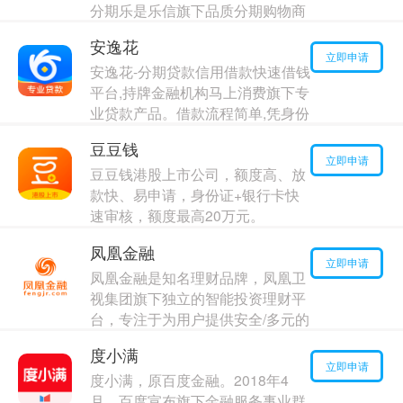
分期乐是乐信旗下品质分期购物商
城。
安逸花
最高额度：
120000
元
立即申请
安逸花-分期贷款信用借款快速借钱
年利率：
4.00%
平台,持牌金融机构马上消费旗下专
业贷款产品。借款流程简单,凭身份
信息+手机号即可申请,审批通过后
豆豆钱
最快1分钟放款!可在额度范围内进
立即申请
豆豆钱港股上市公司，额度高、放
行快速借款、自主提现、信用借
款快、易申请，身份证+银行卡快
最高额度：
10000
元
速审核，额度最高20万元。
年利率：
8.00%
最高额度：
10000
元
凤凰金融
年利率：
16.00%
立即申请
凤凰金融是知名理财品牌，凤凰卫
视集团旗下独立的智能投资理财平
台，专注于为用户提供安全/多元的
投资理财产品和定制化的专业智能
度小满
服务的企业
立即申请
度小满，原百度金融。2018年4
最高额度：
20000
元
月，百度宣布旗下金融服务事业群
年利率：
17.00%